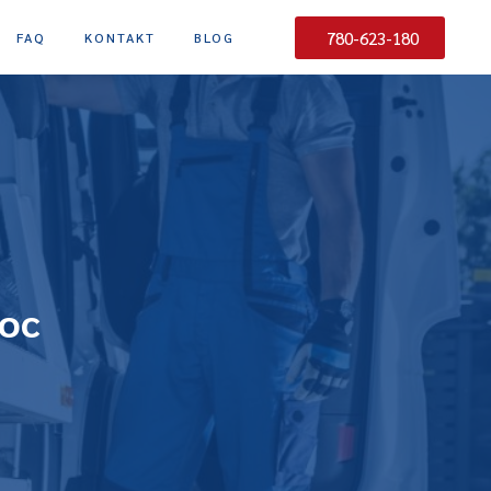
780-623-180
FAQ
KONTAKT
BLOG
moc