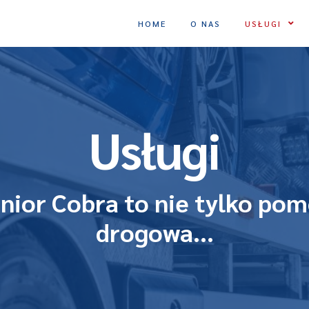
HOME
O NAS
USŁUGI
Usługi
nior Cobra to nie tylko po
drogowa...