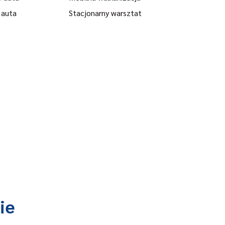
 auta
Stacjonarny warsztat
ie